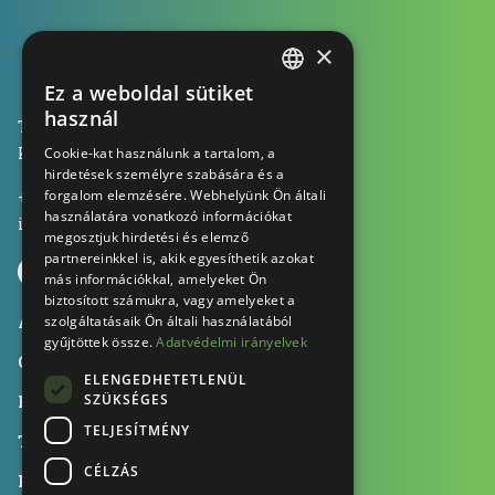
×
Ez a weboldal sütiket
HUNGARIAN
használ
Tamplast Kft., 1053 Budapest
ENGLISH
Kecskeméti utca 13. 2 em. 1.
Cookie-kat használunk a tartalom, a
hirdetések személyre szabására és a
GERMAN
forgalom elemzésére. Webhelyünk Ön általi
+36 70 604 0041
használatára vonatkozó információkat
info@tamplast.hu
megosztjuk hirdetési és elemző
partnereinkkel is, akik egyesíthetik azokat
más információkkal, amelyeket Ön
biztosított számukra, vagy amelyeket a
Alkalmazási területek
szolgáltatásaik Ön általi használatából
gyűjtöttek össze.
Adatvédelmi irányelvek
Gépeink
ELENGEDHETETLENÜL
SZÜKSÉGES
Fenntarthatóság
TELJESÍTMÉNY
Tanúsítványok
CÉLZÁS
Karrier