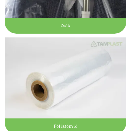
Zsák
Fóliatömlő