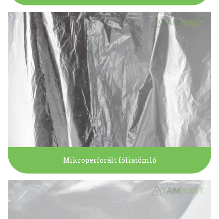
Mikroperforált fóliatömlő