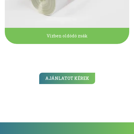
Vízben oldódó zsák
AJÁNLATOT KÉREK