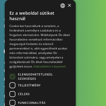
×
Ez a weboldal sütiket
HUNGARIAN
használ
Tamplast Kft., 1053 Budapest
ENGLISH
Kecskeméti utca 13. 2 em. 1.
Cookie-kat használunk a tartalom, a
hirdetések személyre szabására és a
GERMAN
forgalom elemzésére. Webhelyünk Ön általi
+36 70 604 0041
használatára vonatkozó információkat
info@tamplast.hu
megosztjuk hirdetési és elemző
partnereinkkel is, akik egyesíthetik azokat
más információkkal, amelyeket Ön
biztosított számukra, vagy amelyeket a
Alkalmazási területek
szolgáltatásaik Ön általi használatából
gyűjtöttek össze.
Adatvédelmi irányelvek
Gépeink
ELENGEDHETETLENÜL
SZÜKSÉGES
Fenntarthatóság
TELJESÍTMÉNY
Tanúsítványok
CÉLZÁS
Karrier
FUNKCIONALITÁS
Impresszum